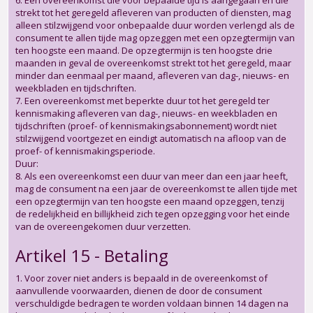
6. Een overeenkomst die voor bepaalde tijd is aangegaan en die
strekt tot het geregeld afleveren van producten of diensten, mag
alleen stilzwijgend voor onbepaalde duur worden verlengd als de
consument te allen tijde mag opzeggen met een opzegtermijn van
ten hoogste een maand. De opzegtermijn is ten hoogste drie
maanden in geval de overeenkomst strekt tot het geregeld, maar
minder dan eenmaal per maand, afleveren van dag-, nieuws- en
weekbladen en tijdschriften.
7. Een overeenkomst met beperkte duur tot het geregeld ter
kennismaking afleveren van dag-, nieuws- en weekbladen en
tijdschriften (proef- of kennismakingsabonnement) wordt niet
stilzwijgend voortgezet en eindigt automatisch na afloop van de
proef- of kennismakingsperiode.
Duur:
8. Als een overeenkomst een duur van meer dan een jaar heeft,
mag de consument na een jaar de overeenkomst te allen tijde met
een opzegtermijn van ten hoogste een maand opzeggen, tenzij
de redelijkheid en billijkheid zich tegen opzegging voor het einde
van de overeengekomen duur verzetten.
Artikel 15 - Betaling
1. Voor zover niet anders is bepaald in de overeenkomst of
aanvullende voorwaarden, dienen de door de consument
verschuldigde bedragen te worden voldaan binnen 14 dagen na