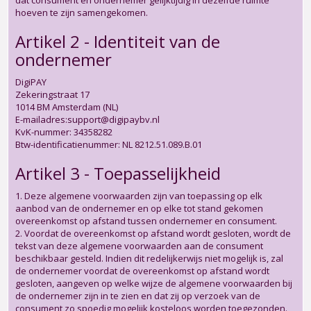
dat consument en ondernemer gelijktijdig in dezelfde ruimte
hoeven te zijn samengekomen.
Artikel 2 - Identiteit van de
ondernemer
DigiPAY
Zekeringstraat 17
1014 BM Amsterdam (NL)
E-mailadres:support@digipaybv.nl
KvK-nummer: 34358282
Btw-identificatienummer: NL 8212.51.089.B.01
Artikel 3 - Toepasselijkheid
1. Deze algemene voorwaarden zijn van toepassing op elk
aanbod van de ondernemer en op elke tot stand gekomen
overeenkomst op afstand tussen ondernemer en consument.
2. Voordat de overeenkomst op afstand wordt gesloten, wordt de
tekst van deze algemene voorwaarden aan de consument
beschikbaar gesteld. Indien dit redelijkerwijs niet mogelijk is, zal
de ondernemer voordat de overeenkomst op afstand wordt
gesloten, aangeven op welke wijze de algemene voorwaarden bij
de ondernemer zijn in te zien en dat zij op verzoek van de
consument zo spoedig mogelijk kosteloos worden toegezonden.