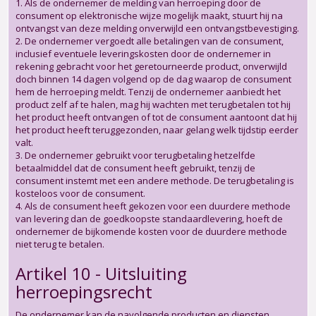
1. Als de ondernemer de melding van herroeping door de
consument op elektronische wijze mogelijk maakt, stuurt hij na
ontvangst van deze melding onverwijld een ontvangstbevestiging.
2. De ondernemer vergoedt alle betalingen van de consument,
inclusief eventuele leveringskosten door de ondernemer in
rekening gebracht voor het geretourneerde product, onverwijld
doch binnen 14 dagen volgend op de dag waarop de consument
hem de herroeping meldt. Tenzij de ondernemer aanbiedt het
product zelf af te halen, mag hij wachten met terugbetalen tot hij
het product heeft ontvangen of tot de consument aantoont dat hij
het product heeft teruggezonden, naar gelang welk tijdstip eerder
valt.
3. De ondernemer gebruikt voor terugbetaling hetzelfde
betaalmiddel dat de consument heeft gebruikt, tenzij de
consument instemt met een andere methode. De terugbetaling is
kosteloos voor de consument.
4. Als de consument heeft gekozen voor een duurdere methode
van levering dan de goedkoopste standaardlevering, hoeft de
ondernemer de bijkomende kosten voor de duurdere methode
niet terug te betalen.
Artikel 10 - Uitsluiting
herroepingsrecht
De ondernemer kan de navolgende producten en diensten