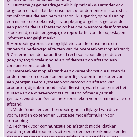
7. Duurzame gegevensdrager: elk hulpmiddel - waaronder ook
begrepen e-mail - dat de consument of ondernemer in staat stelt
om informatie die aan hem persoonlijk is gericht, op te slaan op
een manier die toekomstige raadpleging of gebruik gedurende
een periode die is afgestemd op het doel waarvoor de informatie
is bestemd, en die ongewijzigde reproductie van de opgeslagen
informatie mogelijk maakt;
8. Herroepingsrecht: de mogelijkheid van de consument om
binnen de bedenktijd af te zien van de overeenkomst op afstand;
9. Ondernemer: de natuurlijke of rechtspersoon die producten,
(toegang tot) digitale inhoud en/of diensten op afstand aan
consumenten aanbiedt;
10. Overeenkomst op afstand: een overeenkomst die tussen de
ondernemer en de consument wordt gesloten in het kader van
een georganiseerd systeem voor verkoop op afstand van
producten, digitale inhoud en/of diensten, waarbij tot en met het
sluiten van de overeenkomst uitsluitend of mede gebruik
gemaakt wordt van één of meer technieken voor communicatie op
afstand;
11. Modelformulier voor herroeping: het in Bijlage I van deze
voorwaarden opgenomen Europese modelformulier voor
herroeping;
12. Techniek voor communicatie op afstand: middel dat kan
worden gebruikt voor het sluiten van een overeenkomst, zonder