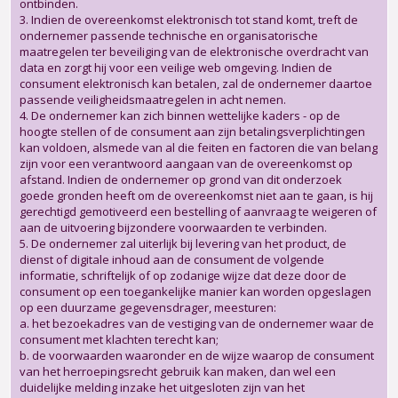
ontbinden.
3. Indien de overeenkomst elektronisch tot stand komt, treft de
ondernemer passende technische en organisatorische
maatregelen ter beveiliging van de elektronische overdracht van
data en zorgt hij voor een veilige web omgeving. Indien de
consument elektronisch kan betalen, zal de ondernemer daartoe
passende veiligheidsmaatregelen in acht nemen.
4. De ondernemer kan zich binnen wettelijke kaders - op de
hoogte stellen of de consument aan zijn betalingsverplichtingen
kan voldoen, alsmede van al die feiten en factoren die van belang
zijn voor een verantwoord aangaan van de overeenkomst op
afstand. Indien de ondernemer op grond van dit onderzoek
goede gronden heeft om de overeenkomst niet aan te gaan, is hij
gerechtigd gemotiveerd een bestelling of aanvraag te weigeren of
aan de uitvoering bijzondere voorwaarden te verbinden.
5. De ondernemer zal uiterlijk bij levering van het product, de
dienst of digitale inhoud aan de consument de volgende
informatie, schriftelijk of op zodanige wijze dat deze door de
consument op een toegankelijke manier kan worden opgeslagen
op een duurzame gegevensdrager, meesturen:
a. het bezoekadres van de vestiging van de ondernemer waar de
consument met klachten terecht kan;
b. de voorwaarden waaronder en de wijze waarop de consument
van het herroepingsrecht gebruik kan maken, dan wel een
duidelijke melding inzake het uitgesloten zijn van het