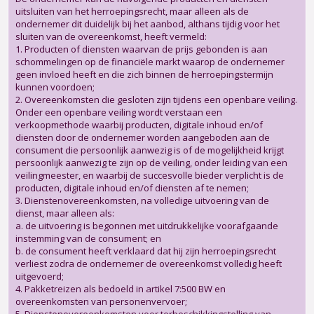
uitsluiten van het herroepingsrecht, maar alleen als de
ondernemer dit duidelijk bij het aanbod, althans tijdig voor het
sluiten van de overeenkomst, heeft vermeld:
1. Producten of diensten waarvan de prijs gebonden is aan
schommelingen op de financiële markt waarop de ondernemer
geen invloed heeft en die zich binnen de herroepingstermijn
kunnen voordoen;
2. Overeenkomsten die gesloten zijn tijdens een openbare veiling.
Onder een openbare veiling wordt verstaan een
verkoopmethode waarbij producten, digitale inhoud en/of
diensten door de ondernemer worden aangeboden aan de
consument die persoonlijk aanwezig is of de mogelijkheid krijgt
persoonlijk aanwezig te zijn op de veiling, onder leiding van een
veilingmeester, en waarbij de succesvolle bieder verplicht is de
producten, digitale inhoud en/of diensten af te nemen;
3. Dienstenovereenkomsten, na volledige uitvoering van de
dienst, maar alleen als:
a. de uitvoering is begonnen met uitdrukkelijke voorafgaande
instemming van de consument; en
b. de consument heeft verklaard dat hij zijn herroepingsrecht
verliest zodra de ondernemer de overeenkomst volledig heeft
uitgevoerd;
4. Pakketreizen als bedoeld in artikel 7:500 BW en
overeenkomsten van personenvervoer;