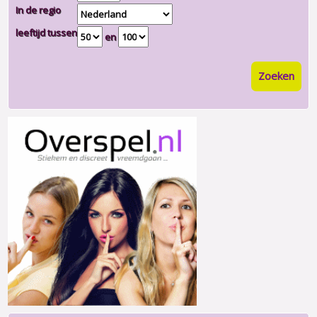
In de regio
leeftijd tussen
en
Zoeken