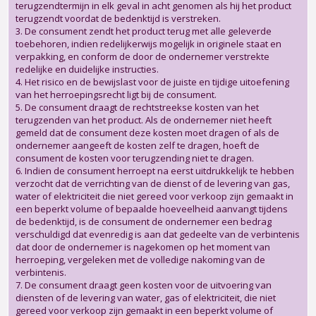
terugzendtermijn in elk geval in acht genomen als hij het product
terugzendt voordat de bedenktijd is verstreken.
3. De consument zendt het product terug met alle geleverde
toebehoren, indien redelijkerwijs mogelijk in originele staat en
verpakking, en conform de door de ondernemer verstrekte
redelijke en duidelijke instructies.
4. Het risico en de bewijslast voor de juiste en tijdige uitoefening
van het herroepingsrecht ligt bij de consument.
5. De consument draagt de rechtstreekse kosten van het
terugzenden van het product. Als de ondernemer niet heeft
gemeld dat de consument deze kosten moet dragen of als de
ondernemer aangeeft de kosten zelf te dragen, hoeft de
consument de kosten voor terugzending niet te dragen.
6. Indien de consument herroept na eerst uitdrukkelijk te hebben
verzocht dat de verrichting van de dienst of de levering van gas,
water of elektriciteit die niet gereed voor verkoop zijn gemaakt in
een beperkt volume of bepaalde hoeveelheid aanvangt tijdens
de bedenktijd, is de consument de ondernemer een bedrag
verschuldigd dat evenredig is aan dat gedeelte van de verbintenis
dat door de ondernemer is nagekomen op het moment van
herroeping, vergeleken met de volledige nakoming van de
verbintenis.
7. De consument draagt geen kosten voor de uitvoering van
diensten of de levering van water, gas of elektriciteit, die niet
gereed voor verkoop zijn gemaakt in een beperkt volume of