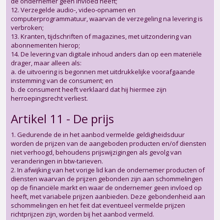
de ondernemer geen invloed heeft;
12. Verzegelde audio-, video-opnamen en
computerprogrammatuur, waarvan de verzegeling na levering is
verbroken;
13. Kranten, tijdschriften of magazines, met uitzondering van
abonnementen hierop;
14. De levering van digitale inhoud anders dan op een materiële
drager, maar alleen als:
a. de uitvoering is begonnen met uitdrukkelijke voorafgaande
instemming van de consument; en
b. de consument heeft verklaard dat hij hiermee zijn
herroepingsrecht verliest.
Artikel 11 - De prijs
1. Gedurende de in het aanbod vermelde geldigheidsduur
worden de prijzen van de aangeboden producten en/of diensten
niet verhoogd, behoudens prijswijzigingen als gevolg van
veranderingen in btw-tarieven.
2. In afwijking van het vorige lid kan de ondernemer producten of
diensten waarvan de prijzen gebonden zijn aan schommelingen
op de financiële markt en waar de ondernemer geen invloed op
heeft, met variabele prijzen aanbieden. Deze gebondenheid aan
schommelingen en het feit dat eventueel vermelde prijzen
richtprijzen zijn, worden bij het aanbod vermeld.