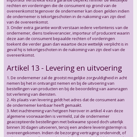
importeur verstrekte extra garantie beperkt nimmer de wettelijke
rechten en vorderingen die de consument op grond van de
overeenkomst tegenover de ondernemer kan doen gelden indien
de ondernemer is tekortgeschoten in de nakoming van zijn deel
van de overeenkomst.
3. Onder extra garantie wordt verstaan iedere verbintenis van de
ondernemer, diens toeleverancier, importeur of producent waarin
deze aan de consument bepaalde rechten of vorderingen
toekent die verder gaan dan waartoe deze wettelijk verplicht is in
geval hij is tekortgeschoten in de nakoming van zijn deel van de
overeenkomst.
Artikel 13 - Levering en uitvoering
1. De ondernemer zal de grootst mogelijke zorgvuldigheid in acht
nemen bij het in ontvangst nemen en bij de uitvoering van
bestellingen van producten en bij de beoordeling van aanvragen
tot verlening van diensten.
2. Als plaats van levering geldt het adres dat de consument aan
de ondernemer kenbaar heeft gemaakt.
3. Met inachtneming van hetgeen hierover in artikel 4 van deze
algemene voorwaarden is vermeld, zal de ondernemer
geaccepteerde bestellingen met bekwame spoed doch uiterlijk
binnen 30 dagen uitvoeren, tenzij een andere leveringstermijn is
overeengekomen. Indien de bezorging vertraging ondervindt, of