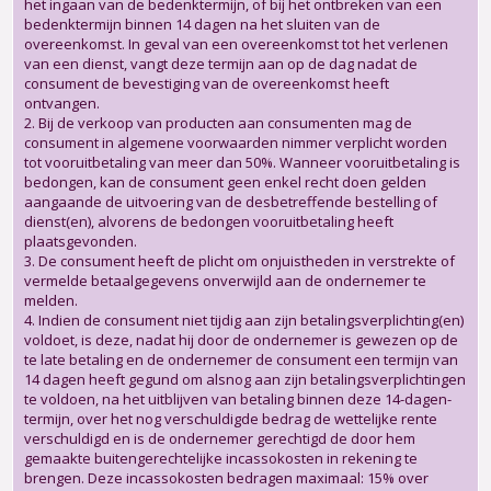
het ingaan van de bedenktermijn, of bij het ontbreken van een
bedenktermijn binnen 14 dagen na het sluiten van de
overeenkomst. In geval van een overeenkomst tot het verlenen
van een dienst, vangt deze termijn aan op de dag nadat de
consument de bevestiging van de overeenkomst heeft
ontvangen.
2. Bij de verkoop van producten aan consumenten mag de
consument in algemene voorwaarden nimmer verplicht worden
tot vooruitbetaling van meer dan 50%. Wanneer vooruitbetaling is
bedongen, kan de consument geen enkel recht doen gelden
aangaande de uitvoering van de desbetreffende bestelling of
dienst(en), alvorens de bedongen vooruitbetaling heeft
plaatsgevonden.
3. De consument heeft de plicht om onjuistheden in verstrekte of
vermelde betaalgegevens onverwijld aan de ondernemer te
melden.
4. Indien de consument niet tijdig aan zijn betalingsverplichting(en)
voldoet, is deze, nadat hij door de ondernemer is gewezen op de
te late betaling en de ondernemer de consument een termijn van
14 dagen heeft gegund om alsnog aan zijn betalingsverplichtingen
te voldoen, na het uitblijven van betaling binnen deze 14-dagen-
termijn, over het nog verschuldigde bedrag de wettelijke rente
verschuldigd en is de ondernemer gerechtigd de door hem
gemaakte buitengerechtelijke incassokosten in rekening te
brengen. Deze incassokosten bedragen maximaal: 15% over