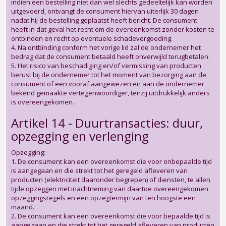
indien een bestelling niet dan wel slechts gedeeltelijk kan worden
uitgevoerd, ontvangt de consument hiervan uiterlijk 30 dagen
nadat hij de bestelling geplaatst heeft bericht. De consument
heeft in dat geval het recht om de overeenkomst zonder kosten te
ontbinden en recht op eventuele schadevergoeding.
4. Na ontbinding conform het vorige lid zal de ondernemer het
bedrag dat de consument betaald heeft onverwijld terugbetalen.
5. Het risico van beschadiging en/of vermissing van producten
berust bij de ondernemer tot het moment van bezorging aan de
consument of een vooraf aangewezen en aan de ondernemer
bekend gemaakte vertegenwoordiger, tenzij uitdrukkelijk anders
is overeengekomen.
Artikel 14 - Duurtransacties: duur,
opzegging en verlenging
Opzegging:
1. De consument kan een overeenkomst die voor onbepaalde tijd
is aangegaan en die strekt tot het geregeld afleveren van
producten (elektriciteit daaronder begrepen) of diensten, te allen
tijde opzeggen met inachtneming van daartoe overeengekomen
opzeggingsregels en een opzegtermijn van ten hoogste een
maand.
2. De consument kan een overeenkomst die voor bepaalde tijd is
aangegaan en die strekt tot het geregeld afleveren van producten