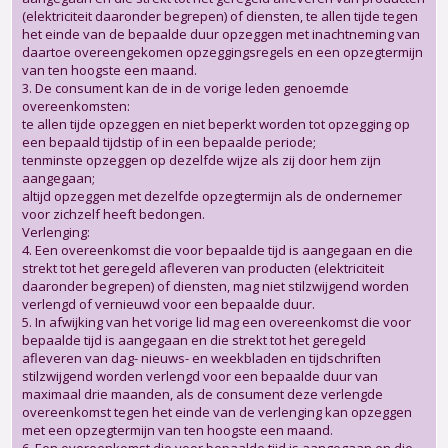
(elektriciteit daaronder begrepen) of diensten, te allen tijde tegen
het einde van de bepaalde duur opzeggen met inachtneming van
daartoe overeengekomen opzeggingsregels en een opzegtermijn
van ten hoogste een maand.
3. De consument kan de in de vorige leden genoemde
overeenkomsten:
te allen tijde opzeggen en niet beperkt worden tot opzegging op
een bepaald tijdstip of in een bepaalde periode;
tenminste opzeggen op dezelfde wijze als zij door hem zijn
aangegaan;
altijd opzeggen met dezelfde opzegtermijn als de ondernemer
voor zichzelf heeft bedongen.
Verlenging:
4. Een overeenkomst die voor bepaalde tijd is aangegaan en die
strekt tot het geregeld afleveren van producten (elektriciteit
daaronder begrepen) of diensten, mag niet stilzwijgend worden
verlengd of vernieuwd voor een bepaalde duur.
5. In afwijking van het vorige lid mag een overeenkomst die voor
bepaalde tijd is aangegaan en die strekt tot het geregeld
afleveren van dag- nieuws- en weekbladen en tijdschriften
stilzwijgend worden verlengd voor een bepaalde duur van
maximaal drie maanden, als de consument deze verlengde
overeenkomst tegen het einde van de verlenging kan opzeggen
met een opzegtermijn van ten hoogste een maand.