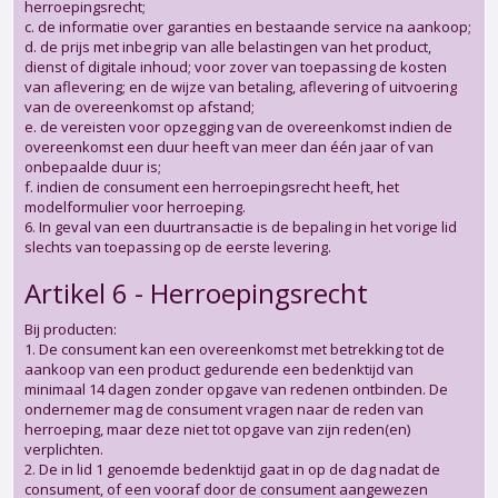
herroepingsrecht;
c. de informatie over garanties en bestaande service na aankoop;
d. de prijs met inbegrip van alle belastingen van het product,
dienst of digitale inhoud; voor zover van toepassing de kosten
van aflevering; en de wijze van betaling, aflevering of uitvoering
van de overeenkomst op afstand;
e. de vereisten voor opzegging van de overeenkomst indien de
overeenkomst een duur heeft van meer dan één jaar of van
onbepaalde duur is;
f. indien de consument een herroepingsrecht heeft, het
modelformulier voor herroeping.
6. In geval van een duurtransactie is de bepaling in het vorige lid
slechts van toepassing op de eerste levering.
Artikel 6 - Herroepingsrecht
Bij producten:
1. De consument kan een overeenkomst met betrekking tot de
aankoop van een product gedurende een bedenktijd van
minimaal 14 dagen zonder opgave van redenen ontbinden. De
ondernemer mag de consument vragen naar de reden van
herroeping, maar deze niet tot opgave van zijn reden(en)
verplichten.
2. De in lid 1 genoemde bedenktijd gaat in op de dag nadat de
consument, of een vooraf door de consument aangewezen