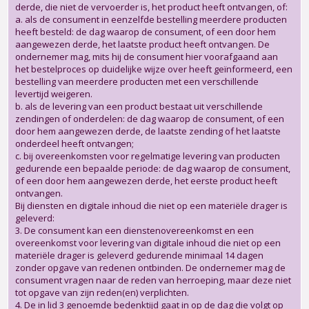
derde, die niet de vervoerder is, het product heeft ontvangen, of:
a. als de consument in eenzelfde bestelling meerdere producten
heeft besteld: de dag waarop de consument, of een door hem
aangewezen derde, het laatste product heeft ontvangen. De
ondernemer mag, mits hij de consument hier voorafgaand aan
het bestelproces op duidelijke wijze over heeft geïnformeerd, een
bestelling van meerdere producten met een verschillende
levertijd weigeren.
b. als de levering van een product bestaat uit verschillende
zendingen of onderdelen: de dag waarop de consument, of een
door hem aangewezen derde, de laatste zending of het laatste
onderdeel heeft ontvangen;
c. bij overeenkomsten voor regelmatige levering van producten
gedurende een bepaalde periode: de dag waarop de consument,
of een door hem aangewezen derde, het eerste product heeft
ontvangen.
Bij diensten en digitale inhoud die niet op een materiële drager is
geleverd:
3. De consument kan een dienstenovereenkomst en een
overeenkomst voor levering van digitale inhoud die niet op een
materiële drager is geleverd gedurende minimaal 14 dagen
zonder opgave van redenen ontbinden. De ondernemer mag de
consument vragen naar de reden van herroeping, maar deze niet
tot opgave van zijn reden(en) verplichten.
4. De in lid 3 genoemde bedenktijd gaat in op de dag die volgt op