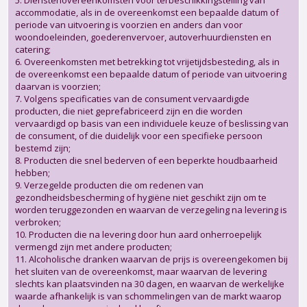
5. Dienstenovereenkomsten voor terbeschikkingstelling van
accommodatie, als in de overeenkomst een bepaalde datum of
periode van uitvoering is voorzien en anders dan voor
woondoeleinden, goederenvervoer, autoverhuurdiensten en
catering;
6. Overeenkomsten met betrekking tot vrijetijdsbesteding, als in
de overeenkomst een bepaalde datum of periode van uitvoering
daarvan is voorzien;
7. Volgens specificaties van de consument vervaardigde
producten, die niet geprefabriceerd zijn en die worden
vervaardigd op basis van een individuele keuze of beslissing van
de consument, of die duidelijk voor een specifieke persoon
bestemd zijn;
8. Producten die snel bederven of een beperkte houdbaarheid
hebben;
9. Verzegelde producten die om redenen van
gezondheidsbescherming of hygiëne niet geschikt zijn om te
worden teruggezonden en waarvan de verzegeling na levering is
verbroken;
10. Producten die na levering door hun aard onherroepelijk
vermengd zijn met andere producten;
11. Alcoholische dranken waarvan de prijs is overeengekomen bij
het sluiten van de overeenkomst, maar waarvan de levering
slechts kan plaatsvinden na 30 dagen, en waarvan de werkelijke
waarde afhankelijk is van schommelingen van de markt waarop